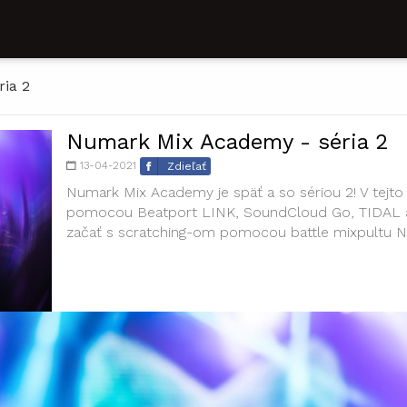
ia 2
Numark Mix Academy - séria 2
13-04-2021
Zdieľať
Numark Mix Academy je späť a so sériou 2! V tejto 
pomocou Beatport LINK, SoundCloud Go, TIDAL a 
začať s scratching-om pomocou battle mixpultu N