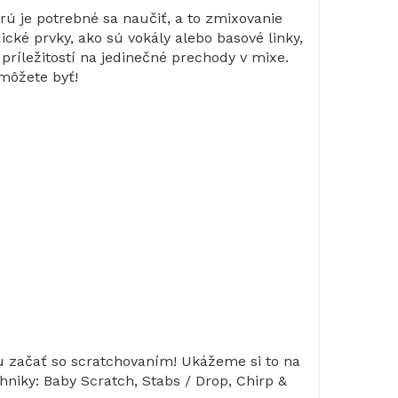
ú je potrebné sa naučiť, a to zmixovanie
ké prvky, ako sú vokály alebo basové linky,
ríležitostí na jedinečné prechody v mixe.
 môžete byť!
u začať so scratchovaním! Ukážeme si to na
hniky: Baby Scratch, Stabs / Drop, Chirp &