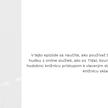
V tejto epizóde sa naučíte, ako použív
hudbu z online služieb, ako sú Tidal, So
hudobnú knižnicu prístupom k viacerým str
knižnicu skl