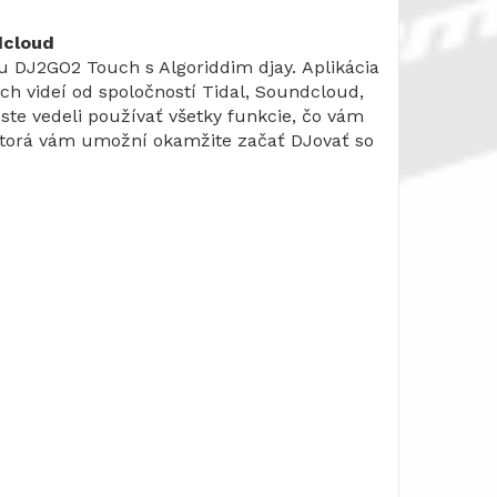
dcloud
 DJ2GO2 Touch s Algoriddim djay. Aplikácia
h videí od spoločností Tidal, Soundcloud,
te vedeli používať všetky funkcie, čo vám
ktorá vám umožní okamžite začať DJovať so