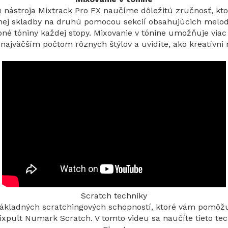
nástroja Mixtrack Pro FX naučíme dôležitú zručnosť, ktor
dnej skladby na druhú pomocou sekcií obsahujúcich melodic
é tóniny každej stopy. Mixovanie v tónine umožňuje viac p
 najväčším počtom rôznych štýlov a uvidíte, ako kreatívni
Scratch techniky
 základných scratchingových schopností, ktoré vám pomôž
xpult Numark Scratch. V tomto videu sa naučíte tieto tec