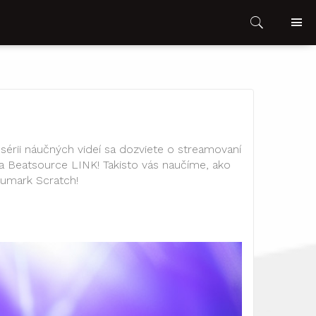
sérii náučných videí sa dozviete o streamovaní
Beatsource LINK! Takisto vás naučíme, ako
umark Scratch!