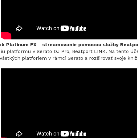
ck Platinum FX - streamovanie pomocou služby Beatpo
iu platformu v Serato DJ Pro, Beatport LINK. Na tento úč
tkých platforiem v rámci Serato a rozširovať svoje kniž