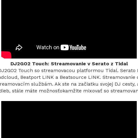
DJ2GO2 Touch: Streamovanie v Serato z Tidal
ať DJ2GO2 Touch so streamovacou platformou Tidal. Serat
undcloud, Beatport LINK a Beatsource LINK. Streamovanie 
eamovacím službám. Ak ste na začiatku svojej DJ cesty,
adieb, stále máte možnosťokamžite mixovať so streamov